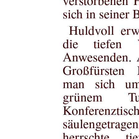
verstorbenen 
sich in seiner 
Huldvoll erw
die tiefen 
Anwesenden. 
Großfürsten 
man sich um
grünem Tu
Konferenzti
säulengetrag
herrschte tie