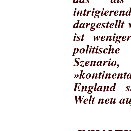
intrigier
dargestell
ist wenige
politisc
Szenario
»kontine
England s
Welt neu au