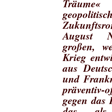
Träume
geopolitisch
Zukunfts
August N
großen, w
Krieg entw
aus Deutsc
und Frankr
präventiv-
gegen das 
das als 