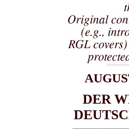
t
Original co
(e.g., int
RGL covers) 
protecte
AUGUS
DER W
DEUTSC