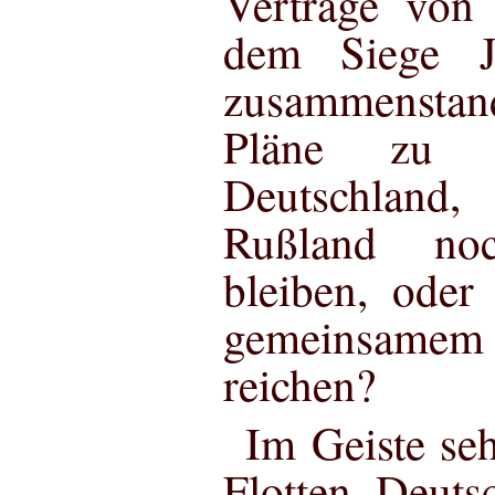
Vertrage von
dem Siege J
zusammensta
Pläne zu v
Deutschland
Rußland no
bleiben, oder
gemeinsamem 
reichen?
Im Geiste se
Flotten Deuts