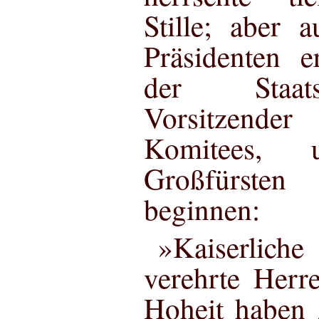
Stille; aber 
Präsidenten 
der Staats
Vorsitzend
Komitees,
Großfürste
beginnen:
»Kaiserlic
verehrte Herr
Hoheit haben 