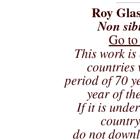
Roy Glas
Non sib
Go to
This work is 
countries 
period of 70 ye
year of th
If it is unde
country
do not downl