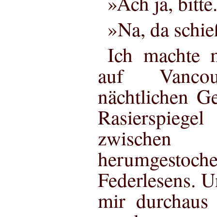
»Ach ja, bitte
»Na, da schie
Ich machte 
auf Vanco
nächtlichen G
Rasierspieg
zwischen
herumgestoche
Federlesens. 
mir durchaus 