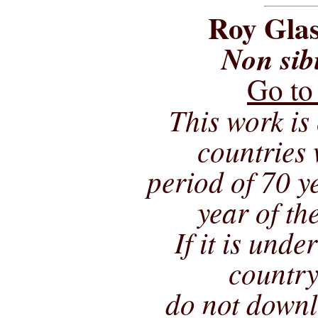
Roy Glas
Non sib
Go to
This work is 
countries 
period of 70 ye
year of th
If it is unde
country
do not downl