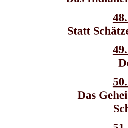
48.
Statt Schätz
49.
D
50.
Das Gehei
Sc
51.