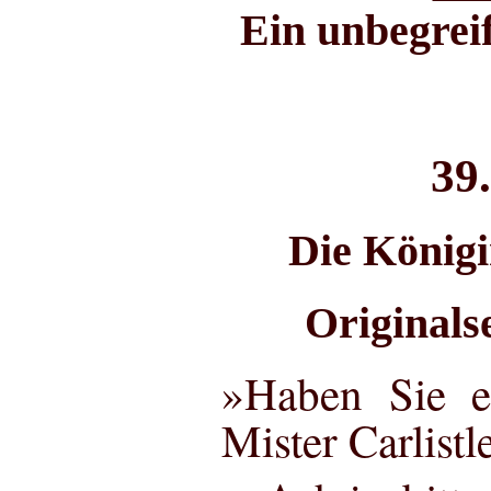
Ein unbegrei
39
Die König
Originals
»Haben Sie ei
Mister Carlistl