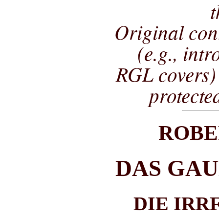
t
Original co
(e.g., int
RGL covers) 
protecte
ROBE
DAS GA
DIE IRR