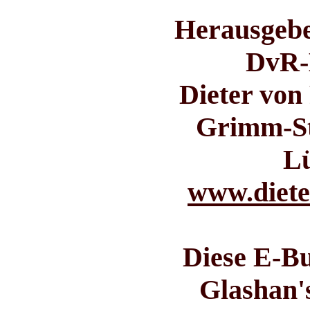
Herausgebe
DvR-
Dieter von
Grimm-St
L
www.diete
Diese E-B
Glashan'