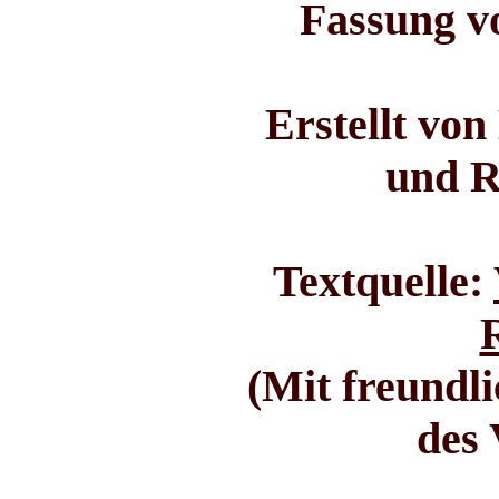
Fassung v
Erstellt vo
und R
Textquelle:
(Mit freundl
des 