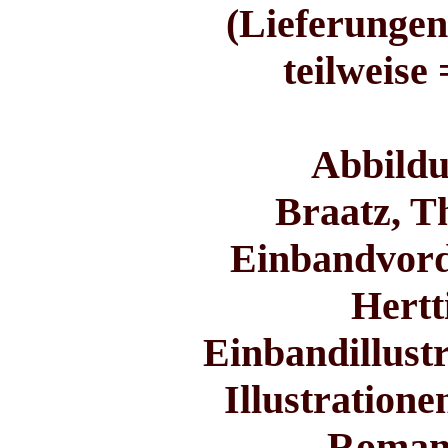
(Lieferungen 
teilweise
Abbildu
Braatz, T
Einbandvord
Hertt
Einbandillust
Illustration
Roman-