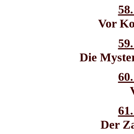
58.
Vor Ko
59.
Die Myste
60.
61.
Der Za