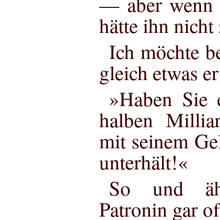
— aber wenn e
hätte ihn nicht
Ich möchte be
gleich etwas e
»Haben Sie e
halben Millia
mit seinem Gel
unterhält!«
So und ähn
Patronin gar o