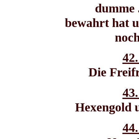
dumme J
bewahrt hat u
noch
42.
Die Freif
43.
Hexengold 
44.