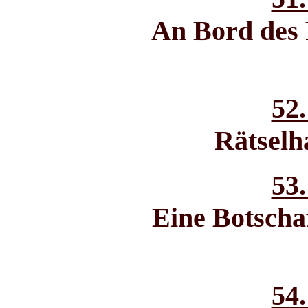
An Bord des 
52.
Rätselh
53.
Eine Botscha
54.